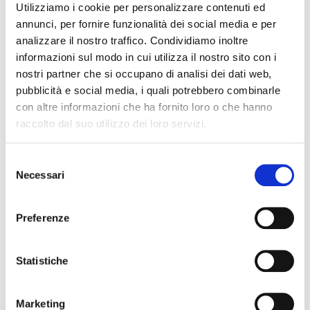
Utilizziamo i cookie per personalizzare contenuti ed
annunci, per fornire funzionalità dei social media e per
analizzare il nostro traffico. Condividiamo inoltre
informazioni sul modo in cui utilizza il nostro sito con i
nostri partner che si occupano di analisi dei dati web,
pubblicità e social media, i quali potrebbero combinarle
con altre informazioni che ha fornito loro o che hanno
raccolto dal suo utilizzo dei loro servizi.
Ferie non godute –
Selezione
Necessari
del
Lettera per il cliente
consenso
Preferenze
NEWS
0 COMMENTS
Statistiche
I datori di lavoro, ovvero gli intermediari abilitati
qualora questi ultimi si avvalgano di un
Marketing