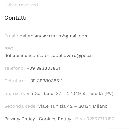
rights reserved.
Contatti
Email:
dellabiancavittorio@gmail.com
PEC:
dellabiancaconsulenzadellavoro@pec.it
Telefono:
+39 3938038511
Cellulare:
+39 3938038511
Indirizzo:
Via Garibaldi 37 – 27049 Stradella (PV)
Seconda sede:
Viale Tunisia 42 – 20124 Milano
Privacy Policy
|
Cookies Policy
| P.Iva 02567710187